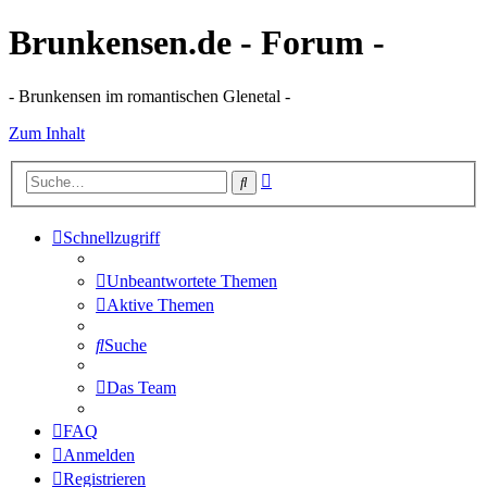
Brunkensen.de - Forum -
- Brunkensen im romantischen Glenetal -
Zum Inhalt
Erweiterte
Suche
Suche
Schnellzugriff
Unbeantwortete Themen
Aktive Themen
Suche
Das Team
FAQ
Anmelden
Registrieren