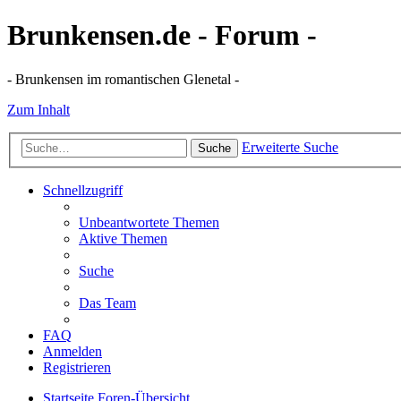
Brunkensen.de - Forum -
- Brunkensen im romantischen Glenetal -
Zum Inhalt
Erweiterte Suche
Suche
Schnellzugriff
Unbeantwortete Themen
Aktive Themen
Suche
Das Team
FAQ
Anmelden
Registrieren
Startseite
Foren-Übersicht