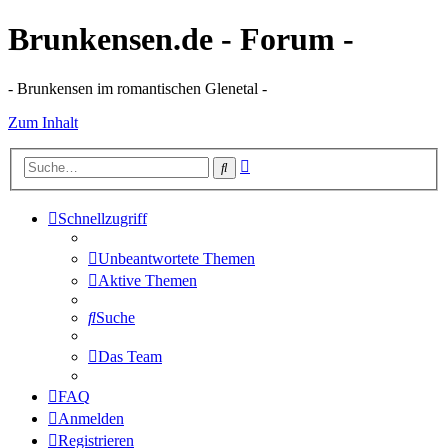
Brunkensen.de - Forum -
- Brunkensen im romantischen Glenetal -
Zum Inhalt
Erweiterte
Suche
Suche
Schnellzugriff
Unbeantwortete Themen
Aktive Themen
Suche
Das Team
FAQ
Anmelden
Registrieren