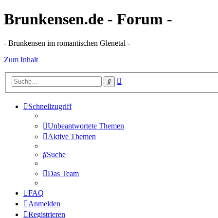
Brunkensen.de - Forum -
- Brunkensen im romantischen Glenetal -
Zum Inhalt
Erweiterte
Suche
Suche
Schnellzugriff
Unbeantwortete Themen
Aktive Themen
Suche
Das Team
FAQ
Anmelden
Registrieren