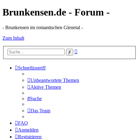
Brunkensen.de - Forum -
- Brunkensen im romantischen Glenetal -
Zum Inhalt
Erweiterte
Suche
Suche
Schnellzugriff
Unbeantwortete Themen
Aktive Themen
Suche
Das Team
FAQ
Anmelden
Registrieren