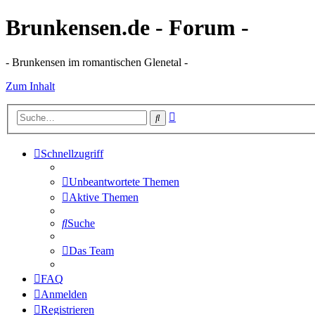
Brunkensen.de - Forum -
- Brunkensen im romantischen Glenetal -
Zum Inhalt
Erweiterte
Suche
Suche
Schnellzugriff
Unbeantwortete Themen
Aktive Themen
Suche
Das Team
FAQ
Anmelden
Registrieren