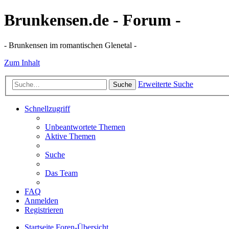
Brunkensen.de - Forum -
- Brunkensen im romantischen Glenetal -
Zum Inhalt
Erweiterte Suche
Suche
Schnellzugriff
Unbeantwortete Themen
Aktive Themen
Suche
Das Team
FAQ
Anmelden
Registrieren
Startseite
Foren-Übersicht