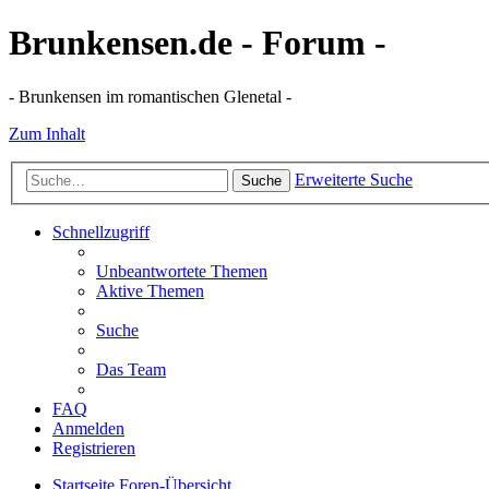
Brunkensen.de - Forum -
- Brunkensen im romantischen Glenetal -
Zum Inhalt
Erweiterte Suche
Suche
Schnellzugriff
Unbeantwortete Themen
Aktive Themen
Suche
Das Team
FAQ
Anmelden
Registrieren
Startseite
Foren-Übersicht