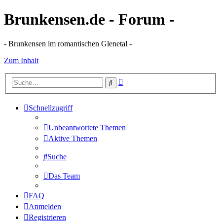
Brunkensen.de - Forum -
- Brunkensen im romantischen Glenetal -
Zum Inhalt
Erweiterte
Suche
Suche
Schnellzugriff
Unbeantwortete Themen
Aktive Themen
Suche
Das Team
FAQ
Anmelden
Registrieren