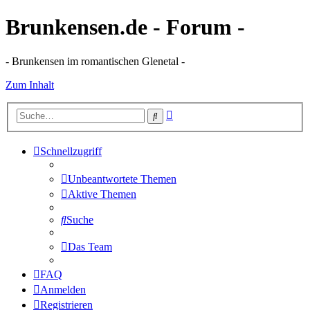
Brunkensen.de - Forum -
- Brunkensen im romantischen Glenetal -
Zum Inhalt
Erweiterte
Suche
Suche
Schnellzugriff
Unbeantwortete Themen
Aktive Themen
Suche
Das Team
FAQ
Anmelden
Registrieren