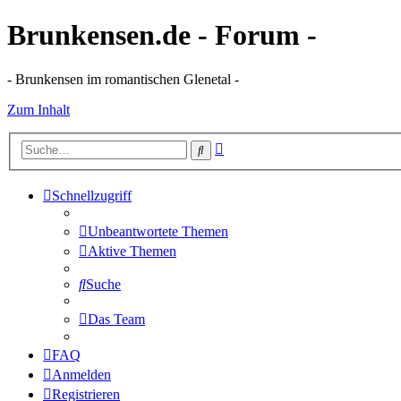
Brunkensen.de - Forum -
- Brunkensen im romantischen Glenetal -
Zum Inhalt
Erweiterte
Suche
Suche
Schnellzugriff
Unbeantwortete Themen
Aktive Themen
Suche
Das Team
FAQ
Anmelden
Registrieren