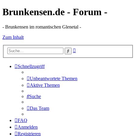
Brunkensen.de - Forum -
- Brunkensen im romantischen Glenetal -
Zum Inhalt
Erweiterte
Suche
Suche
Schnellzugriff
Unbeantwortete Themen
Aktive Themen
Suche
Das Team
FAQ
Anmelden
Registrieren