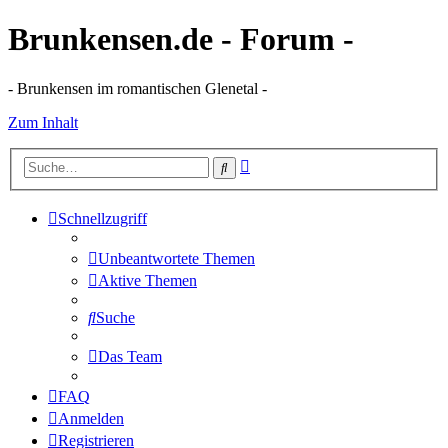
Brunkensen.de - Forum -
- Brunkensen im romantischen Glenetal -
Zum Inhalt
Erweiterte
Suche
Suche
Schnellzugriff
Unbeantwortete Themen
Aktive Themen
Suche
Das Team
FAQ
Anmelden
Registrieren