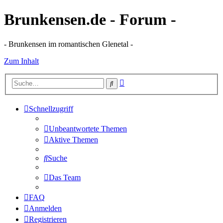
Brunkensen.de - Forum -
- Brunkensen im romantischen Glenetal -
Zum Inhalt
Erweiterte
Suche
Suche
Schnellzugriff
Unbeantwortete Themen
Aktive Themen
Suche
Das Team
FAQ
Anmelden
Registrieren