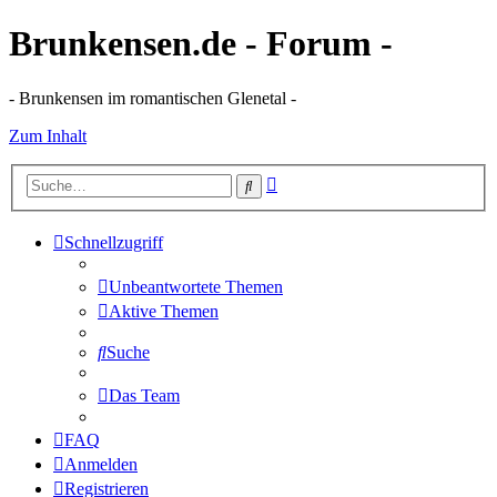
Brunkensen.de - Forum -
- Brunkensen im romantischen Glenetal -
Zum Inhalt
Erweiterte
Suche
Suche
Schnellzugriff
Unbeantwortete Themen
Aktive Themen
Suche
Das Team
FAQ
Anmelden
Registrieren