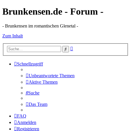
Brunkensen.de - Forum -
- Brunkensen im romantischen Glenetal -
Zum Inhalt
Erweiterte
Suche
Suche
Schnellzugriff
Unbeantwortete Themen
Aktive Themen
Suche
Das Team
FAQ
Anmelden
Registrieren