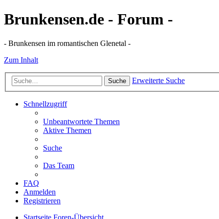
Brunkensen.de - Forum -
- Brunkensen im romantischen Glenetal -
Zum Inhalt
Erweiterte Suche
Suche
Schnellzugriff
Unbeantwortete Themen
Aktive Themen
Suche
Das Team
FAQ
Anmelden
Registrieren
Startseite
Foren-Übersicht