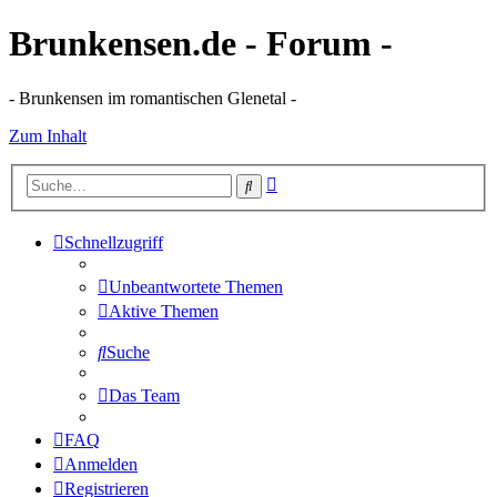
Brunkensen.de - Forum -
- Brunkensen im romantischen Glenetal -
Zum Inhalt
Erweiterte
Suche
Suche
Schnellzugriff
Unbeantwortete Themen
Aktive Themen
Suche
Das Team
FAQ
Anmelden
Registrieren