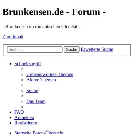
Brunkensen.de - Forum -
- Brunkensen im romantischen Glenetal -
Zum Inhalt
Erweiterte Suche
Suche
Schnellzugriff
Unbeantwortete Themen
Aktive Themen
Suche
Das Team
FAQ
Anmelden
Registrieren
Startseite
Foren-Übersicht