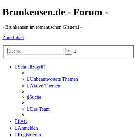
Brunkensen.de - Forum -
- Brunkensen im romantischen Glenetal -
Zum Inhalt
Erweiterte
Suche
Suche
Schnellzugriff
Unbeantwortete Themen
Aktive Themen
Suche
Das Team
FAQ
Anmelden
Registrieren