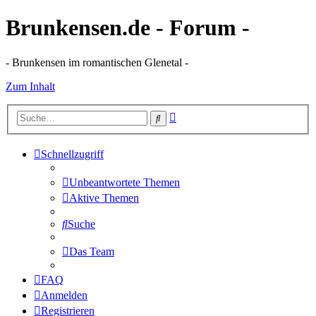
Brunkensen.de - Forum -
- Brunkensen im romantischen Glenetal -
Zum Inhalt
Erweiterte
Suche
Suche
Schnellzugriff
Unbeantwortete Themen
Aktive Themen
Suche
Das Team
FAQ
Anmelden
Registrieren