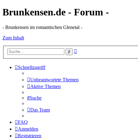
Brunkensen.de - Forum -
- Brunkensen im romantischen Glenetal -
Zum Inhalt
Erweiterte
Suche
Suche
Schnellzugriff
Unbeantwortete Themen
Aktive Themen
Suche
Das Team
FAQ
Anmelden
Registrieren