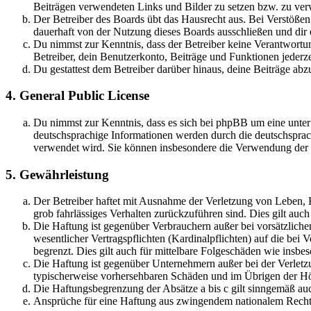
Beiträgen verwendeten Links und Bilder zu setzen bzw. zu ve
Der Betreiber des Boards übt das Hausrecht aus. Bei Verstöße
dauerhaft von der Nutzung dieses Boards ausschließen und dir e
Du nimmst zur Kenntnis, dass der Betreiber keine Verantwortung 
Betreiber, dein Benutzerkonto, Beiträge und Funktionen jederze
Du gestattest dem Betreiber darüber hinaus, deine Beiträge abz
4. General Public License
Du nimmst zur Kenntnis, dass es sich bei phpBB um eine unter
deutschsprachige Informationen werden durch die deutschsprac
verwendet wird. Sie können insbesondere die Verwendung der S
5. Gewährleistung
Der Betreiber haftet mit Ausnahme der Verletzung von Leben, Kö
grob fahrlässiges Verhalten zurückzuführen sind. Dies gilt au
Die Haftung ist gegenüber Verbrauchern außer bei vorsätzlich
wesentlicher Vertragspflichten (Kardinalpflichten) auf die be
begrenzt. Dies gilt auch für mittelbare Folgeschäden wie ins
Die Haftung ist gegenüber Unternehmern außer bei der Verletzu
typischerweise vorhersehbaren Schäden und im Übrigen der Höh
Die Haftungsbegrenzung der Absätze a bis c gilt sinngemäß auc
Ansprüche für eine Haftung aus zwingendem nationalem Recht 