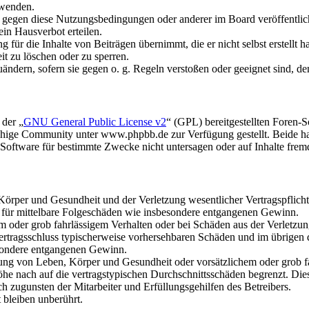
rwenden.
n gegen diese Nutzungsbedingungen oder anderer im Board veröffentli
in Hausverbot erteilen.
für die Inhalte von Beiträgen übernimmt, die er nicht selbst erstellt 
it zu löschen oder zu sperren.
uändern, sofern sie gegen o. g. Regeln verstoßen oder geeignet sind, 
 der „
GNU General Public License v2
“ (GPL) bereitgestellten Foren
hige Community unter www.phpbb.de zur Verfügung gestellt. Beide hab
oftware für bestimmte Zwecke nicht untersagen oder auf Inhalte frem
rper und Gesundheit und der Verletzung wesentlicher Vertragspflichten
ch für mittelbare Folgeschäden wie insbesondere entgangenen Gewinn.
em oder grob fahrlässigem Verhalten oder bei Schäden aus der Verletz
i Vertragsschluss typischerweise vorhersehbaren Schäden und im übrigen
besondere entgangenen Gewinn.
ng von Leben, Körper und Gesundheit oder vorsätzlichem oder grob fah
e nach auf die vertragstypischen Durchschnittsschäden begrenzt. Dies
h zugunsten der Mitarbeiter und Erfüllungsgehilfen des Betreibers.
bleiben unberührt.