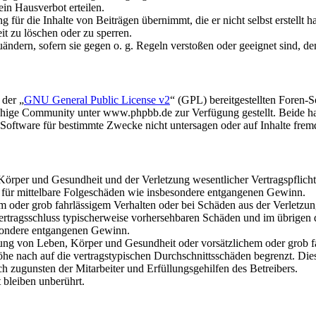
in Hausverbot erteilen.
für die Inhalte von Beiträgen übernimmt, die er nicht selbst erstellt 
it zu löschen oder zu sperren.
uändern, sofern sie gegen o. g. Regeln verstoßen oder geeignet sind, 
 der „
GNU General Public License v2
“ (GPL) bereitgestellten Foren
hige Community unter www.phpbb.de zur Verfügung gestellt. Beide hab
oftware für bestimmte Zwecke nicht untersagen oder auf Inhalte frem
rper und Gesundheit und der Verletzung wesentlicher Vertragspflichten
ch für mittelbare Folgeschäden wie insbesondere entgangenen Gewinn.
em oder grob fahrlässigem Verhalten oder bei Schäden aus der Verletz
i Vertragsschluss typischerweise vorhersehbaren Schäden und im übrigen
besondere entgangenen Gewinn.
ng von Leben, Körper und Gesundheit oder vorsätzlichem oder grob fah
e nach auf die vertragstypischen Durchschnittsschäden begrenzt. Dies
h zugunsten der Mitarbeiter und Erfüllungsgehilfen des Betreibers.
bleiben unberührt.