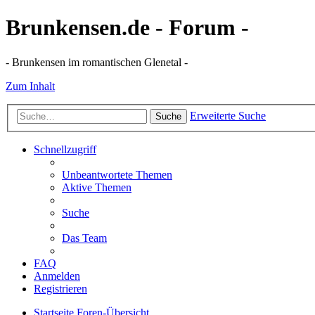
Brunkensen.de - Forum -
- Brunkensen im romantischen Glenetal -
Zum Inhalt
Erweiterte Suche
Suche
Schnellzugriff
Unbeantwortete Themen
Aktive Themen
Suche
Das Team
FAQ
Anmelden
Registrieren
Startseite
Foren-Übersicht