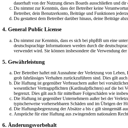
dauerhaft von der Nutzung dieses Boards ausschließen und dir e
Du nimmst zur Kenntnis, dass der Betreiber keine Verantwortung 
Betreiber, dein Benutzerkonto, Beiträge und Funktionen jederze
Du gestattest dem Betreiber darüber hinaus, deine Beiträge abz
4. General Public License
Du nimmst zur Kenntnis, dass es sich bei phpBB um eine unter
deutschsprachige Informationen werden durch die deutschsprac
verwendet wird. Sie können insbesondere die Verwendung der S
5. Gewährleistung
Der Betreiber haftet mit Ausnahme der Verletzung von Leben, Kö
grob fahrlässiges Verhalten zurückzuführen sind. Dies gilt au
Die Haftung ist gegenüber Verbrauchern außer bei vorsätzlich
wesentlicher Vertragspflichten (Kardinalpflichten) auf die be
begrenzt. Dies gilt auch für mittelbare Folgeschäden wie ins
Die Haftung ist gegenüber Unternehmern außer bei der Verletzu
typischerweise vorhersehbaren Schäden und im Übrigen der Höh
Die Haftungsbegrenzung der Absätze a bis c gilt sinngemäß auc
Ansprüche für eine Haftung aus zwingendem nationalem Recht 
6. Änderungsvorbehalt