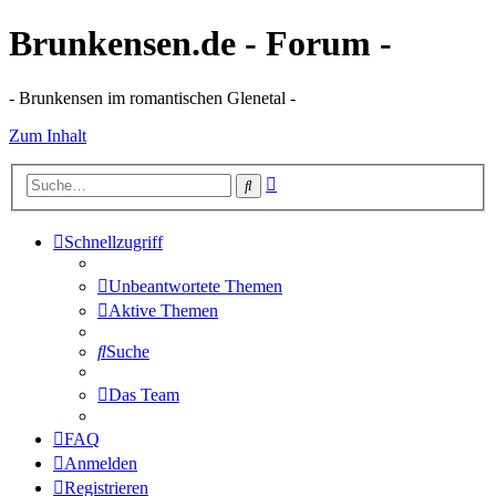
Brunkensen.de - Forum -
- Brunkensen im romantischen Glenetal -
Zum Inhalt
Erweiterte
Suche
Suche
Schnellzugriff
Unbeantwortete Themen
Aktive Themen
Suche
Das Team
FAQ
Anmelden
Registrieren