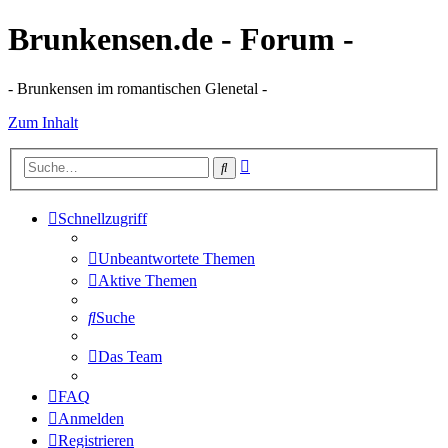
Brunkensen.de - Forum -
- Brunkensen im romantischen Glenetal -
Zum Inhalt
Erweiterte
Suche
Suche
Schnellzugriff
Unbeantwortete Themen
Aktive Themen
Suche
Das Team
FAQ
Anmelden
Registrieren