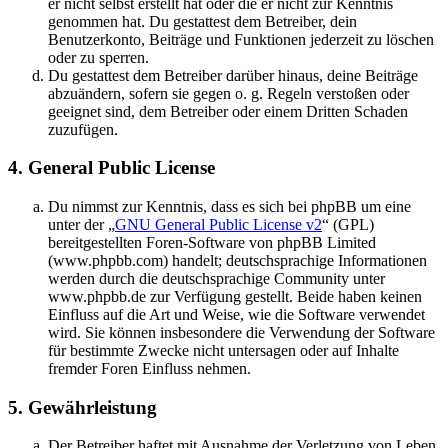
er nicht selbst erstellt hat oder die er nicht zur Kenntnis
genommen hat. Du gestattest dem Betreiber, dein
Benutzerkonto, Beiträge und Funktionen jederzeit zu löschen
oder zu sperren.
Du gestattest dem Betreiber darüber hinaus, deine Beiträge
abzuändern, sofern sie gegen o. g. Regeln verstoßen oder
geeignet sind, dem Betreiber oder einem Dritten Schaden
zuzufügen.
4. General Public License
Du nimmst zur Kenntnis, dass es sich bei phpBB um eine
unter der „
GNU General Public License v2
“ (GPL)
bereitgestellten Foren-Software von phpBB Limited
(www.phpbb.com) handelt; deutschsprachige Informationen
werden durch die deutschsprachige Community unter
www.phpbb.de zur Verfügung gestellt. Beide haben keinen
Einfluss auf die Art und Weise, wie die Software verwendet
wird. Sie können insbesondere die Verwendung der Software
für bestimmte Zwecke nicht untersagen oder auf Inhalte
fremder Foren Einfluss nehmen.
5. Gewährleistung
Der Betreiber haftet mit Ausnahme der Verletzung von Leben,