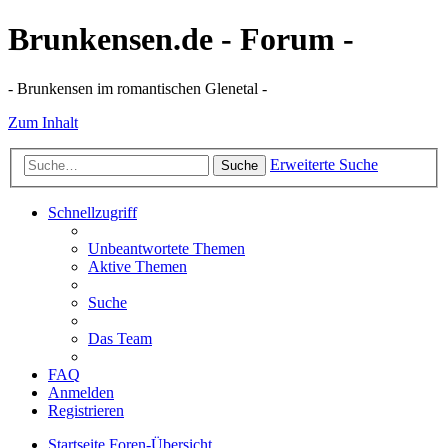
Brunkensen.de - Forum -
- Brunkensen im romantischen Glenetal -
Zum Inhalt
Erweiterte Suche
Suche
Schnellzugriff
Unbeantwortete Themen
Aktive Themen
Suche
Das Team
FAQ
Anmelden
Registrieren
Startseite
Foren-Übersicht