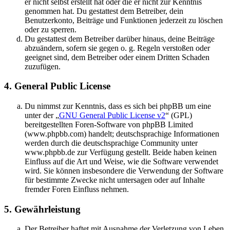
er nicht selbst erstellt hat oder die er nicht zur Kenntnis
genommen hat. Du gestattest dem Betreiber, dein
Benutzerkonto, Beiträge und Funktionen jederzeit zu löschen
oder zu sperren.
Du gestattest dem Betreiber darüber hinaus, deine Beiträge
abzuändern, sofern sie gegen o. g. Regeln verstoßen oder
geeignet sind, dem Betreiber oder einem Dritten Schaden
zuzufügen.
4. General Public License
Du nimmst zur Kenntnis, dass es sich bei phpBB um eine
unter der „
GNU General Public License v2
“ (GPL)
bereitgestellten Foren-Software von phpBB Limited
(www.phpbb.com) handelt; deutschsprachige Informationen
werden durch die deutschsprachige Community unter
www.phpbb.de zur Verfügung gestellt. Beide haben keinen
Einfluss auf die Art und Weise, wie die Software verwendet
wird. Sie können insbesondere die Verwendung der Software
für bestimmte Zwecke nicht untersagen oder auf Inhalte
fremder Foren Einfluss nehmen.
5. Gewährleistung
Der Betreiber haftet mit Ausnahme der Verletzung von Leben,