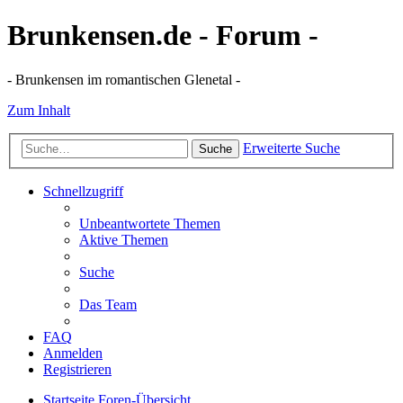
Brunkensen.de - Forum -
- Brunkensen im romantischen Glenetal -
Zum Inhalt
Erweiterte Suche
Suche
Schnellzugriff
Unbeantwortete Themen
Aktive Themen
Suche
Das Team
FAQ
Anmelden
Registrieren
Startseite
Foren-Übersicht