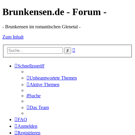
Brunkensen.de - Forum -
- Brunkensen im romantischen Glenetal -
Zum Inhalt
Erweiterte
Suche
Suche
Schnellzugriff
Unbeantwortete Themen
Aktive Themen
Suche
Das Team
FAQ
Anmelden
Registrieren