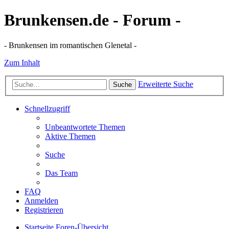
Brunkensen.de - Forum -
- Brunkensen im romantischen Glenetal -
Zum Inhalt
Erweiterte Suche
Suche
Schnellzugriff
Unbeantwortete Themen
Aktive Themen
Suche
Das Team
FAQ
Anmelden
Registrieren
Startseite
Foren-Übersicht