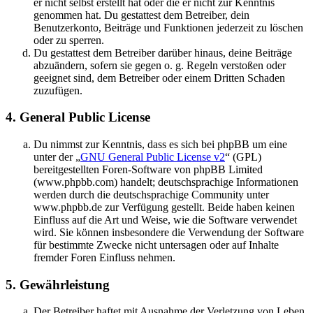
er nicht selbst erstellt hat oder die er nicht zur Kenntnis
genommen hat. Du gestattest dem Betreiber, dein
Benutzerkonto, Beiträge und Funktionen jederzeit zu löschen
oder zu sperren.
Du gestattest dem Betreiber darüber hinaus, deine Beiträge
abzuändern, sofern sie gegen o. g. Regeln verstoßen oder
geeignet sind, dem Betreiber oder einem Dritten Schaden
zuzufügen.
4. General Public License
Du nimmst zur Kenntnis, dass es sich bei phpBB um eine
unter der „
GNU General Public License v2
“ (GPL)
bereitgestellten Foren-Software von phpBB Limited
(www.phpbb.com) handelt; deutschsprachige Informationen
werden durch die deutschsprachige Community unter
www.phpbb.de zur Verfügung gestellt. Beide haben keinen
Einfluss auf die Art und Weise, wie die Software verwendet
wird. Sie können insbesondere die Verwendung der Software
für bestimmte Zwecke nicht untersagen oder auf Inhalte
fremder Foren Einfluss nehmen.
5. Gewährleistung
Der Betreiber haftet mit Ausnahme der Verletzung von Leben,