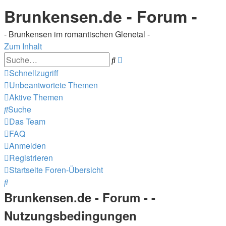
Brunkensen.de - Forum -
- Brunkensen im romantischen Glenetal -
Zum Inhalt
Erweiterte
Suche
Suche
Schnellzugriff
Unbeantwortete Themen
Aktive Themen
Suche
Das Team
FAQ
Anmelden
Registrieren
Startseite
Foren-Übersicht
Suche
Brunkensen.de - Forum - -
Nutzungsbedingungen