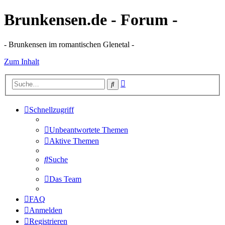
Brunkensen.de - Forum -
- Brunkensen im romantischen Glenetal -
Zum Inhalt
Erweiterte
Suche
Suche
Schnellzugriff
Unbeantwortete Themen
Aktive Themen
Suche
Das Team
FAQ
Anmelden
Registrieren