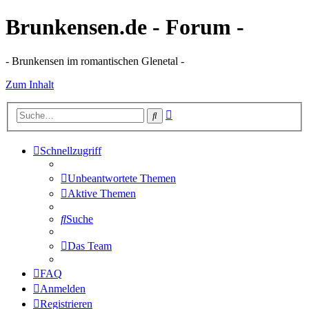
Brunkensen.de - Forum -
- Brunkensen im romantischen Glenetal -
Zum Inhalt
Erweiterte
Suche
Suche
Schnellzugriff
Unbeantwortete Themen
Aktive Themen
Suche
Das Team
FAQ
Anmelden
Registrieren