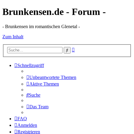
Brunkensen.de - Forum -
- Brunkensen im romantischen Glenetal -
Zum Inhalt
Erweiterte
Suche
Suche
Schnellzugriff
Unbeantwortete Themen
Aktive Themen
Suche
Das Team
FAQ
Anmelden
Registrieren