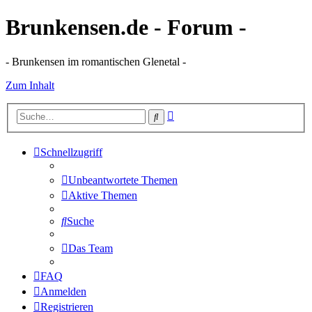
Brunkensen.de - Forum -
- Brunkensen im romantischen Glenetal -
Zum Inhalt
Erweiterte
Suche
Suche
Schnellzugriff
Unbeantwortete Themen
Aktive Themen
Suche
Das Team
FAQ
Anmelden
Registrieren