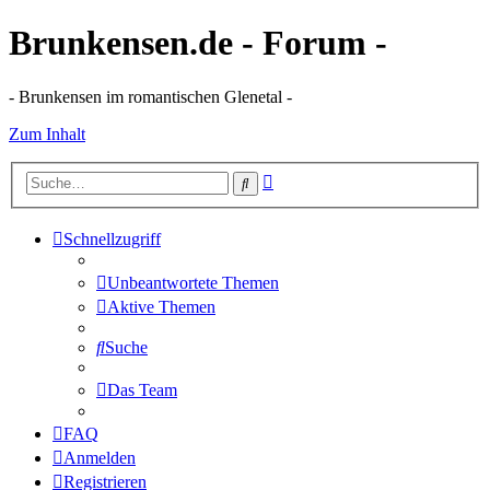
Brunkensen.de - Forum -
- Brunkensen im romantischen Glenetal -
Zum Inhalt
Erweiterte
Suche
Suche
Schnellzugriff
Unbeantwortete Themen
Aktive Themen
Suche
Das Team
FAQ
Anmelden
Registrieren