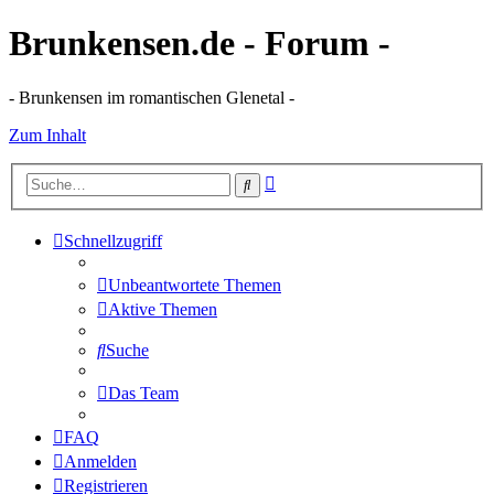
Brunkensen.de - Forum -
- Brunkensen im romantischen Glenetal -
Zum Inhalt
Erweiterte
Suche
Suche
Schnellzugriff
Unbeantwortete Themen
Aktive Themen
Suche
Das Team
FAQ
Anmelden
Registrieren