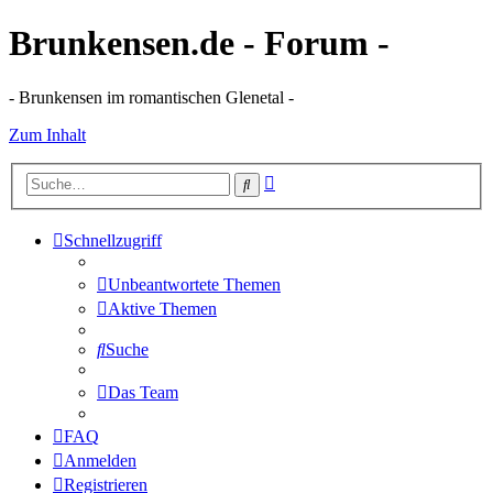
Brunkensen.de - Forum -
- Brunkensen im romantischen Glenetal -
Zum Inhalt
Erweiterte
Suche
Suche
Schnellzugriff
Unbeantwortete Themen
Aktive Themen
Suche
Das Team
FAQ
Anmelden
Registrieren