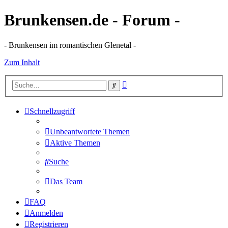
Brunkensen.de - Forum -
- Brunkensen im romantischen Glenetal -
Zum Inhalt
Erweiterte
Suche
Suche
Schnellzugriff
Unbeantwortete Themen
Aktive Themen
Suche
Das Team
FAQ
Anmelden
Registrieren