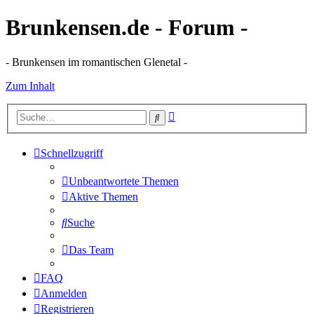
Brunkensen.de - Forum -
- Brunkensen im romantischen Glenetal -
Zum Inhalt
Erweiterte
Suche
Suche
Schnellzugriff
Unbeantwortete Themen
Aktive Themen
Suche
Das Team
FAQ
Anmelden
Registrieren