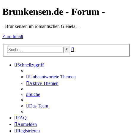
Brunkensen.de - Forum -
- Brunkensen im romantischen Glenetal -
Zum Inhalt
Erweiterte
Suche
Suche
Schnellzugriff
Unbeantwortete Themen
Aktive Themen
Suche
Das Team
FAQ
Anmelden
Registrieren