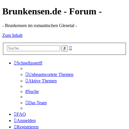
Brunkensen.de - Forum -
- Brunkensen im romantischen Glenetal -
Zum Inhalt
Erweiterte
Suche
Suche
Schnellzugriff
Unbeantwortete Themen
Aktive Themen
Suche
Das Team
FAQ
Anmelden
Registrieren