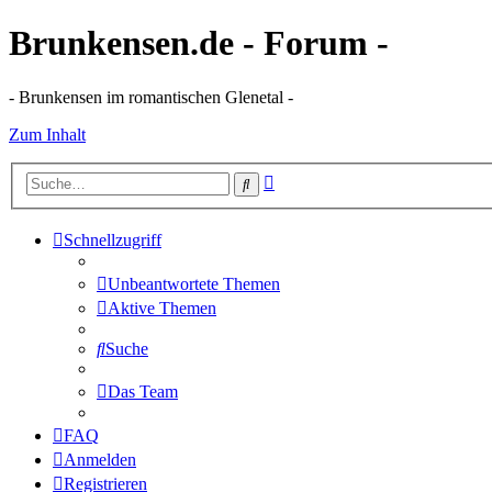
Brunkensen.de - Forum -
- Brunkensen im romantischen Glenetal -
Zum Inhalt
Erweiterte
Suche
Suche
Schnellzugriff
Unbeantwortete Themen
Aktive Themen
Suche
Das Team
FAQ
Anmelden
Registrieren