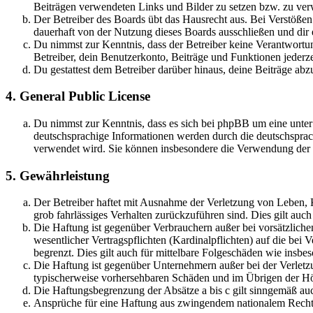
Beiträgen verwendeten Links und Bilder zu setzen bzw. zu ve
Der Betreiber des Boards übt das Hausrecht aus. Bei Verstöße
dauerhaft von der Nutzung dieses Boards ausschließen und dir e
Du nimmst zur Kenntnis, dass der Betreiber keine Verantwortung 
Betreiber, dein Benutzerkonto, Beiträge und Funktionen jederze
Du gestattest dem Betreiber darüber hinaus, deine Beiträge abz
4. General Public License
Du nimmst zur Kenntnis, dass es sich bei phpBB um eine unter
deutschsprachige Informationen werden durch die deutschsprac
verwendet wird. Sie können insbesondere die Verwendung der S
5. Gewährleistung
Der Betreiber haftet mit Ausnahme der Verletzung von Leben, Kö
grob fahrlässiges Verhalten zurückzuführen sind. Dies gilt au
Die Haftung ist gegenüber Verbrauchern außer bei vorsätzlich
wesentlicher Vertragspflichten (Kardinalpflichten) auf die be
begrenzt. Dies gilt auch für mittelbare Folgeschäden wie ins
Die Haftung ist gegenüber Unternehmern außer bei der Verletzu
typischerweise vorhersehbaren Schäden und im Übrigen der Höh
Die Haftungsbegrenzung der Absätze a bis c gilt sinngemäß auc
Ansprüche für eine Haftung aus zwingendem nationalem Recht 