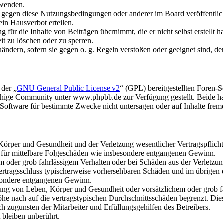
rwenden.
n gegen diese Nutzungsbedingungen oder anderer im Board veröffentli
in Hausverbot erteilen.
für die Inhalte von Beiträgen übernimmt, die er nicht selbst erstellt 
it zu löschen oder zu sperren.
uändern, sofern sie gegen o. g. Regeln verstoßen oder geeignet sind, 
 der „
GNU General Public License v2
“ (GPL) bereitgestellten Foren
hige Community unter www.phpbb.de zur Verfügung gestellt. Beide hab
oftware für bestimmte Zwecke nicht untersagen oder auf Inhalte frem
rper und Gesundheit und der Verletzung wesentlicher Vertragspflichten
ch für mittelbare Folgeschäden wie insbesondere entgangenen Gewinn.
em oder grob fahrlässigem Verhalten oder bei Schäden aus der Verletz
i Vertragsschluss typischerweise vorhersehbaren Schäden und im übrigen
besondere entgangenen Gewinn.
ng von Leben, Körper und Gesundheit oder vorsätzlichem oder grob fah
e nach auf die vertragstypischen Durchschnittsschäden begrenzt. Dies
h zugunsten der Mitarbeiter und Erfüllungsgehilfen des Betreibers.
bleiben unberührt.