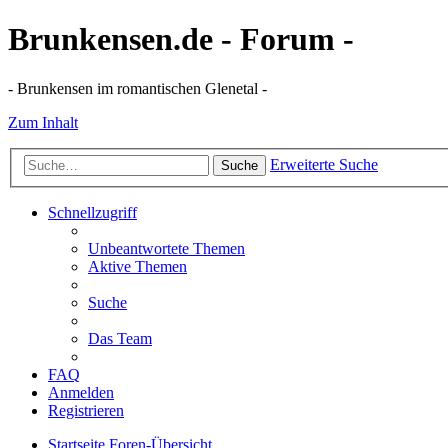
Brunkensen.de - Forum -
- Brunkensen im romantischen Glenetal -
Zum Inhalt
Erweiterte Suche
Suche
Schnellzugriff
Unbeantwortete Themen
Aktive Themen
Suche
Das Team
FAQ
Anmelden
Registrieren
Startseite
Foren-Übersicht