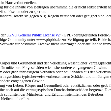
in Hausverbot erteilen.
für die Inhalte von Beiträgen übernimmt, die er nicht selbst erstellt 
it zu löschen oder zu sperren.
uändern, sofern sie gegen o. g. Regeln verstoßen oder geeignet sind, 
 der „
GNU General Public License v2
“ (GPL) bereitgestellten Foren
hige Community unter www.phpbb.de zur Verfügung gestellt. Beide hab
oftware für bestimmte Zwecke nicht untersagen oder auf Inhalte frem
rper und Gesundheit und der Verletzung wesentlicher Vertragspflichten
ch für mittelbare Folgeschäden wie insbesondere entgangenen Gewinn.
em oder grob fahrlässigem Verhalten oder bei Schäden aus der Verletz
i Vertragsschluss typischerweise vorhersehbaren Schäden und im übrigen
besondere entgangenen Gewinn.
ng von Leben, Körper und Gesundheit oder vorsätzlichem oder grob fah
e nach auf die vertragstypischen Durchschnittsschäden begrenzt. Dies
h zugunsten der Mitarbeiter und Erfüllungsgehilfen des Betreibers.
bleiben unberührt.