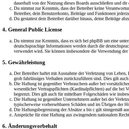
dauerhaft von der Nutzung dieses Boards ausschließen und dir e
Du nimmst zur Kenntnis, dass der Betreiber keine Verantwortung 
Betreiber, dein Benutzerkonto, Beiträge und Funktionen jederze
Du gestattest dem Betreiber darüber hinaus, deine Beiträge abz
4. General Public License
Du nimmst zur Kenntnis, dass es sich bei phpBB um eine unter
deutschsprachige Informationen werden durch die deutschsprac
verwendet wird. Sie können insbesondere die Verwendung der S
5. Gewährleistung
Der Betreiber haftet mit Ausnahme der Verletzung von Leben, Kö
grob fahrlässiges Verhalten zurückzuführen sind. Dies gilt au
Die Haftung ist gegenüber Verbrauchern außer bei vorsätzlich
wesentlicher Vertragspflichten (Kardinalpflichten) auf die be
begrenzt. Dies gilt auch für mittelbare Folgeschäden wie ins
Die Haftung ist gegenüber Unternehmern außer bei der Verletzu
typischerweise vorhersehbaren Schäden und im Übrigen der Höh
Die Haftungsbegrenzung der Absätze a bis c gilt sinngemäß auc
Ansprüche für eine Haftung aus zwingendem nationalem Recht 
6. Änderungsvorbehalt