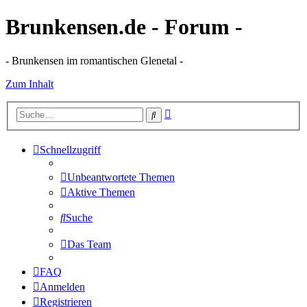
Brunkensen.de - Forum -
- Brunkensen im romantischen Glenetal -
Zum Inhalt
Erweiterte
Suche
Suche
Schnellzugriff
Unbeantwortete Themen
Aktive Themen
Suche
Das Team
FAQ
Anmelden
Registrieren