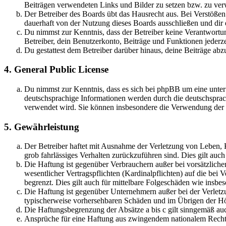
Beiträgen verwendeten Links und Bilder zu setzen bzw. zu ve
Der Betreiber des Boards übt das Hausrecht aus. Bei Verstöße
dauerhaft von der Nutzung dieses Boards ausschließen und dir e
Du nimmst zur Kenntnis, dass der Betreiber keine Verantwortung 
Betreiber, dein Benutzerkonto, Beiträge und Funktionen jederze
Du gestattest dem Betreiber darüber hinaus, deine Beiträge abz
4. General Public License
Du nimmst zur Kenntnis, dass es sich bei phpBB um eine unter
deutschsprachige Informationen werden durch die deutschsprac
verwendet wird. Sie können insbesondere die Verwendung der S
5. Gewährleistung
Der Betreiber haftet mit Ausnahme der Verletzung von Leben, Kö
grob fahrlässiges Verhalten zurückzuführen sind. Dies gilt au
Die Haftung ist gegenüber Verbrauchern außer bei vorsätzlich
wesentlicher Vertragspflichten (Kardinalpflichten) auf die be
begrenzt. Dies gilt auch für mittelbare Folgeschäden wie ins
Die Haftung ist gegenüber Unternehmern außer bei der Verletzu
typischerweise vorhersehbaren Schäden und im Übrigen der Höh
Die Haftungsbegrenzung der Absätze a bis c gilt sinngemäß auc
Ansprüche für eine Haftung aus zwingendem nationalem Recht 