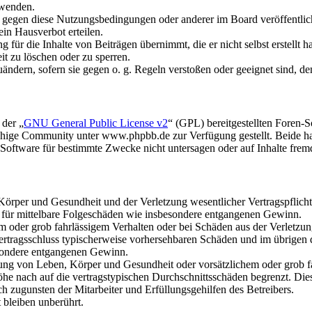
rwenden.
n gegen diese Nutzungsbedingungen oder anderer im Board veröffentli
in Hausverbot erteilen.
für die Inhalte von Beiträgen übernimmt, die er nicht selbst erstellt 
it zu löschen oder zu sperren.
uändern, sofern sie gegen o. g. Regeln verstoßen oder geeignet sind, 
 der „
GNU General Public License v2
“ (GPL) bereitgestellten Foren
hige Community unter www.phpbb.de zur Verfügung gestellt. Beide hab
oftware für bestimmte Zwecke nicht untersagen oder auf Inhalte frem
rper und Gesundheit und der Verletzung wesentlicher Vertragspflichten
ch für mittelbare Folgeschäden wie insbesondere entgangenen Gewinn.
em oder grob fahrlässigem Verhalten oder bei Schäden aus der Verletz
i Vertragsschluss typischerweise vorhersehbaren Schäden und im übrigen
besondere entgangenen Gewinn.
ng von Leben, Körper und Gesundheit oder vorsätzlichem oder grob fah
e nach auf die vertragstypischen Durchschnittsschäden begrenzt. Dies
h zugunsten der Mitarbeiter und Erfüllungsgehilfen des Betreibers.
bleiben unberührt.