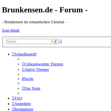
Brunkensen.de - Forum -
- Brunkensen im romantischen Glenetal -
Zum Inhalt
Erweiterte
Suche
Suche
Schnellzugriff
Unbeantwortete Themen
Aktive Themen
Suche
Das Team
FAQ
Anmelden
Registrieren