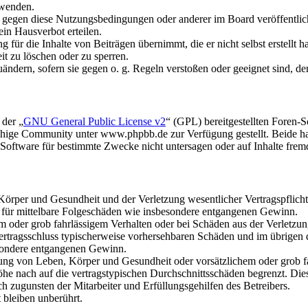
rwenden.
n gegen diese Nutzungsbedingungen oder anderer im Board veröffentli
in Hausverbot erteilen.
für die Inhalte von Beiträgen übernimmt, die er nicht selbst erstellt 
it zu löschen oder zu sperren.
uändern, sofern sie gegen o. g. Regeln verstoßen oder geeignet sind, 
 der „
GNU General Public License v2
“ (GPL) bereitgestellten Foren
hige Community unter www.phpbb.de zur Verfügung gestellt. Beide hab
oftware für bestimmte Zwecke nicht untersagen oder auf Inhalte frem
rper und Gesundheit und der Verletzung wesentlicher Vertragspflichten
ch für mittelbare Folgeschäden wie insbesondere entgangenen Gewinn.
em oder grob fahrlässigem Verhalten oder bei Schäden aus der Verletz
i Vertragsschluss typischerweise vorhersehbaren Schäden und im übrigen
besondere entgangenen Gewinn.
ng von Leben, Körper und Gesundheit oder vorsätzlichem oder grob fah
e nach auf die vertragstypischen Durchschnittsschäden begrenzt. Dies
h zugunsten der Mitarbeiter und Erfüllungsgehilfen des Betreibers.
bleiben unberührt.