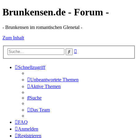
Brunkensen.de - Forum -
- Brunkensen im romantischen Glenetal -
Zum Inhalt
Erweiterte
Suche
Suche
Schnellzugriff
Unbeantwortete Themen
Aktive Themen
Suche
Das Team
FAQ
Anmelden
Registrieren