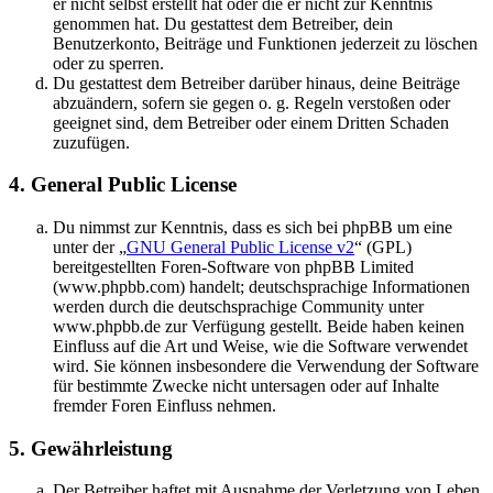
er nicht selbst erstellt hat oder die er nicht zur Kenntnis
genommen hat. Du gestattest dem Betreiber, dein
Benutzerkonto, Beiträge und Funktionen jederzeit zu löschen
oder zu sperren.
Du gestattest dem Betreiber darüber hinaus, deine Beiträge
abzuändern, sofern sie gegen o. g. Regeln verstoßen oder
geeignet sind, dem Betreiber oder einem Dritten Schaden
zuzufügen.
4. General Public License
Du nimmst zur Kenntnis, dass es sich bei phpBB um eine
unter der „
GNU General Public License v2
“ (GPL)
bereitgestellten Foren-Software von phpBB Limited
(www.phpbb.com) handelt; deutschsprachige Informationen
werden durch die deutschsprachige Community unter
www.phpbb.de zur Verfügung gestellt. Beide haben keinen
Einfluss auf die Art und Weise, wie die Software verwendet
wird. Sie können insbesondere die Verwendung der Software
für bestimmte Zwecke nicht untersagen oder auf Inhalte
fremder Foren Einfluss nehmen.
5. Gewährleistung
Der Betreiber haftet mit Ausnahme der Verletzung von Leben,