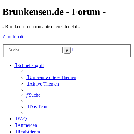
Brunkensen.de - Forum -
- Brunkensen im romantischen Glenetal -
Zum Inhalt
Erweiterte
Suche
Suche
Schnellzugriff
Unbeantwortete Themen
Aktive Themen
Suche
Das Team
FAQ
Anmelden
Registrieren