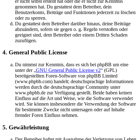
er nicht selbst erstellt hat oder die er nicht zur Kenntnis
genommen hat. Du gestattest dem Betreiber, dein
Benutzerkonto, Beiträge und Funktionen jederzeit zu löschen
oder zu sperren.
Du gestattest dem Betreiber darüber hinaus, deine Beiträge
abzuändern, sofern sie gegen o. g. Regeln verstoßen oder
geeignet sind, dem Betreiber oder einem Dritten Schaden
zuzufügen.
4. General Public License
Du nimmst zur Kenntnis, dass es sich bei phpBB um eine
unter der „
GNU General Public License v2
“ (GPL)
bereitgestellten Foren-Software von phpBB Limited
(www.phpbb.com) handelt; deutschsprachige Informationen
werden durch die deutschsprachige Community unter
www.phpbb.de zur Verfügung gestellt. Beide haben keinen
Einfluss auf die Art und Weise, wie die Software verwendet
wird. Sie können insbesondere die Verwendung der Software
für bestimmte Zwecke nicht untersagen oder auf Inhalte
fremder Foren Einfluss nehmen.
5. Gewährleistung
Der Betreiber haftet mit Ausnahme der Verletzung von Leben,