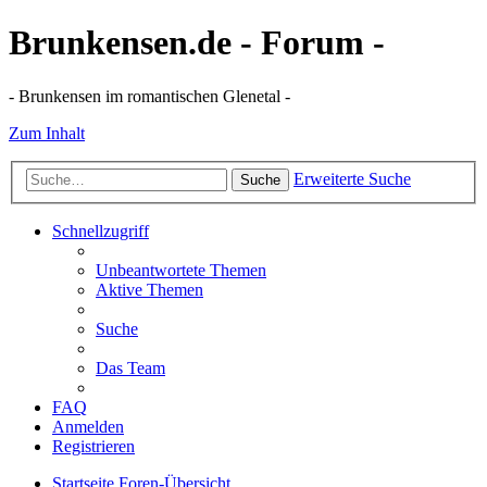
Brunkensen.de - Forum -
- Brunkensen im romantischen Glenetal -
Zum Inhalt
Erweiterte Suche
Suche
Schnellzugriff
Unbeantwortete Themen
Aktive Themen
Suche
Das Team
FAQ
Anmelden
Registrieren
Startseite
Foren-Übersicht